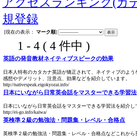
アクセスランキング(カテ
規登録
[現在の表示：
マーク順
]
1 - 4 ( 4 件中 )
英語の発音教材ネイティブスピークの効果
日本人特有のカタカナ英語が矯正されて、ネイティブのよう
感想やデメリット、注意点、効果などを紹介しています。
http://nativespeak.eigokyozai.info/
日本にいながら日常英会話をマスターできる学習法
日本にいながら日常英会話をマスターできる学習法を紹介し
http://ei-go.info/kaiwa/
英検準２級の勉強法・問題集・レベル・合格点
英検準２級の勉強法・問題集・レベル・合格点などこれから