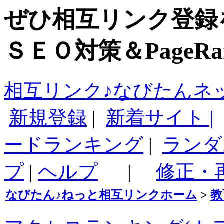
ぜひ相互リンク登録
ＳＥＯ対策＆PageR
相互リンク♪なびたんネ
新規登録
|
新着サイト |
ードランキング
|
ランダ
プ
|
ヘルプ
|
修正・
なびたん♪ねっと相互リンクホーム
>
教