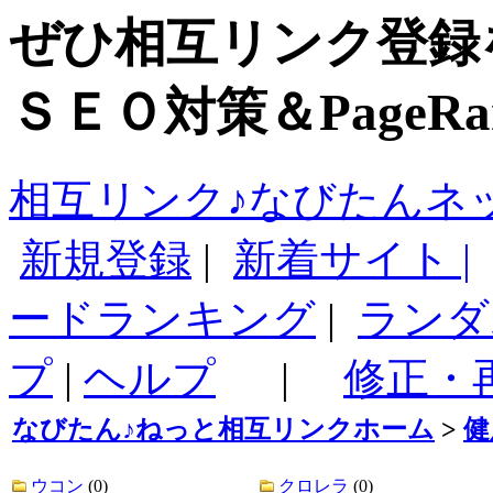
ぜひ相互リンク登録
ＳＥＯ対策＆PageR
相互リンク♪なびたんネ
新規登録
|
新着サイト |
ードランキング
|
ランダ
プ
|
ヘルプ
|
修正・
なびたん♪ねっと相互リンクホーム
>
健
ウコン
(0)
クロレラ
(0)