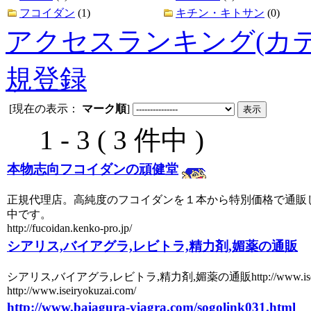
フコイダン
(1)
キチン・キトサン
(0)
アクセスランキング(カテ
規登録
[現在の表示：
マーク順
]
1 - 3 ( 3 件中 )
本物志向フコイダンの頑健堂
正規代理店。高純度のフコイダンを１本から特別価格で通販
中です。
http://fucoidan.kenko-pro.jp/
シアリス,バイアグラ,レビトラ,精力剤,媚薬の通販
シアリス,バイアグラ,レビトラ,精力剤,媚薬の通販http://www.iseiry
http://www.iseiryokuzai.com/
http://www.baiagura-viagra.com/sogolink031.html