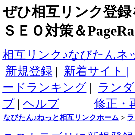
ぜひ相互リンク登録
ＳＥＯ対策＆PageR
相互リンク♪なびたんネ
新規登録
|
新着サイト |
ードランキング
|
ランダ
プ
|
ヘルプ
|
修正・
なびたん♪ねっと相互リンクホーム
>
ラ