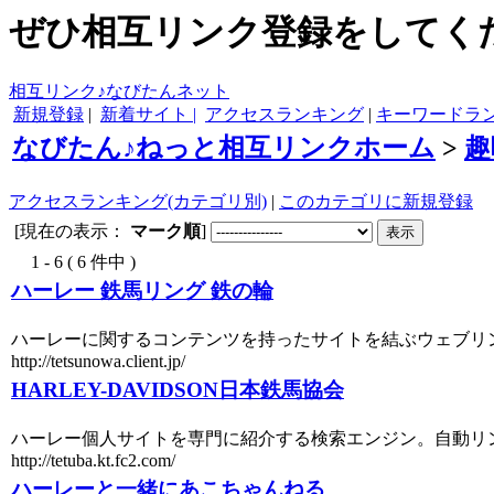
ぜひ相互リンク登録をしてくだ
相互リンク♪なびたんネット
新規登録
|
新着サイト |
アクセスランキング
|
キーワードラ
なびたん♪ねっと相互リンクホーム
>
趣
アクセスランキング(カテゴリ別)
|
このカテゴリに新規登録
[現在の表示：
マーク順
]
1 - 6 ( 6 件中 )
ハーレー 鉄馬リング 鉄の輪
ハーレーに関するコンテンツを持ったサイトを結ぶウェブリ
http://tetsunowa.client.jp/
HARLEY-DAVIDSON日本鉄馬協会
ハーレー個人サイトを専門に紹介する検索エンジン。自動リ
http://tetuba.kt.fc2.com/
ハーレーと一緒にあこちゃんねる