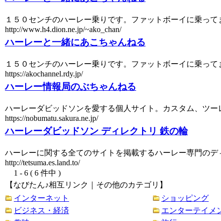
１５０センチのハーレー乗りです。ファットボーイに乗って
http://www.h4.dion.ne.jp/~ako_chan/
ハーレーと一緒にあこちゃんねる
１５０センチのハーレー乗りです。ファットボーイに乗って
https://akochannel.rdy.jp/
ハーレー情報局のぶちゃんねる
ハーレーダビッドソンを愛する個人サイト。カスタム、ツー
https://nobumatu.sakura.ne.jp/
ハーレーダビッドソン ディレクトリ 鉄の輪
ハーレーに関する全てのサイトを掲載するハーレー専門のデ
http://tetsuma.es.land.to/
1 - 6 ( 6 件中 )
【なびたん♪相互リンク｜その他のカテゴリ】
インターネット
ショッピング
ビジネス・経済
エンターテイメ