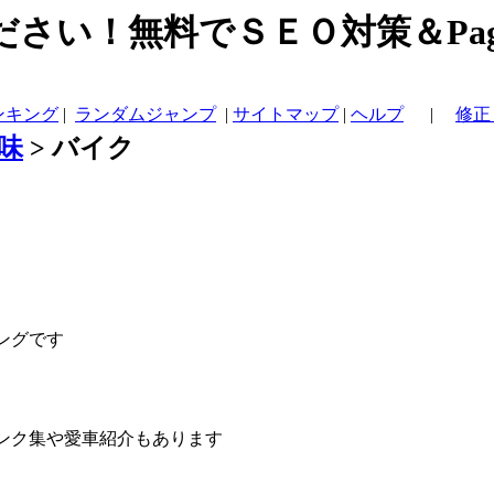
さい！無料でＳＥＯ対策＆Page
ンキング
|
ランダムジャンプ
|
サイトマップ
|
ヘルプ
|
修正
味
>
バイク
ングです
ンク集や愛車紹介もあります