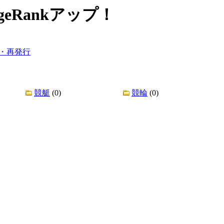
Rankアップ！
・再発行
競艇
(0)
競輪
(0)