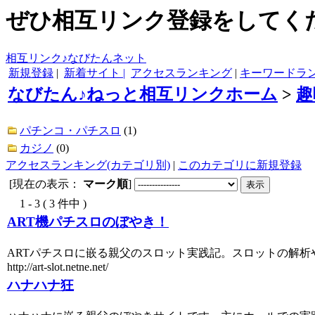
ぜひ相互リンク登録をしてくだ
相互リンク♪なびたんネット
新規登録
|
新着サイト |
アクセスランキング
|
キーワードラ
なびたん♪ねっと相互リンクホーム
>
趣
パチンコ・パチスロ
(1)
カジノ
(0)
アクセスランキング(カテゴリ別)
|
このカテゴリに新規登録
[現在の表示：
マーク順
]
1 - 3 ( 3 件中 )
ART機パチスロのぼやき！
ARTパチスロに嵌る親父のスロット実践記。スロットの解
http://art-slot.netne.net/
ハナハナ狂