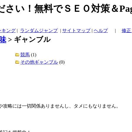
さい！無料でＳＥＯ対策＆Page
ンキング
|
ランダムジャンプ
|
サイトマップ
|
ヘルプ
|
修正
味
>
ギャンブル
競馬
(1)
その他ギャンブル
(0)
析や攻略には一切関係ありませんし、タメにもなりません。