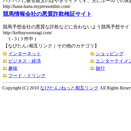
ハナハナに嵌る親父のぼやきサイトです。主にホールでの実
http://hana-hana.mypressonline.com/
競馬情報会社の悪質詐欺検証サイト
競馬予想会社の悪質な詐欺などに合わないよう競馬予想サイ
http://keibayosousagi.com/
1 - 3 ( 3 件中 )
【なびたん♪相互リンク｜その他のカテゴリ】
インターネット
ショッピング
ビジネス・経済
エンターテイメ
趣味
旅行
フード・ドリンク
Copyright (C) 2010
なびたん♪ねっと相互リンク
All Rights Reser