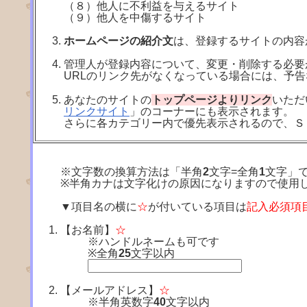
（８）他人に不利益を与えるサイト
（９）他人を中傷するサイト
ホームページの紹介文
は、登録するサイトの内容
管理人が登録内容について、変更・削除する必要
URLのリンク先がなくなっている場合には、予
あなたのサイトの
トップページよりリンク
いただ
リンクサイト
」のコーナーにも表示されます。
さらに各カテゴリー内で優先表示されるので、Ｓ
※文字数の換算方法は「半角
2
文字=全角
1
文字」
※半角カナは文字化けの原因になりますので使用
▼項目名の横に
☆
が付いている項目は
記入必須項
【お名前】
☆
※ハンドルネームも可です
※全角
25
文字以内
【メールアドレス】
☆
※半角英数字
40
文字以内