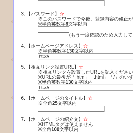
【パスワード】
☆
※このパスワードで今後、登録内容の修正が
※半角英数字
8
文字以内
(もう一度確認のため入力して
【ホームページアドレス】
☆
※半角英数字
130
文字以内
【相互リンク設置URL】
☆
※相互リンクを設置したURLを記入くださ
※URLの最後が「.htm」「.html」「/
※半角英数字
130
文字以内
【ホームページのタイトル】
☆
※全角
25
文字以内
【ホームページの紹介文】
☆
※HTMLタグは使えません
※全角
100
文字以内