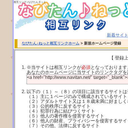
相互リンク♪なびたんネット
ぜひ
相互リンク
登録をしてくだ
新着サイ
なびたん♪ねっと相互リンクホーム
>
新規ホームページ登録
【 登録
※当サイトは相互リンクが
必須
となっております
あなたのホームページに当サイトのリンクタグを
<a href="http://www.navitan.net/" target="
以下の（１）～（８）の項目に該当するサイトは
（１）主に１ページのみで構成されているサイト
（２）アダルトサイト又は１８歳未満に好ましく
（３）公的秩序に反するサイト
（４）犯罪行為に結びつくサイト
（５）他人の著作権を侵害するサイト
（６）他人の財産、プライバシーを侵害するサイ
（７）その他、法律に反するサイト